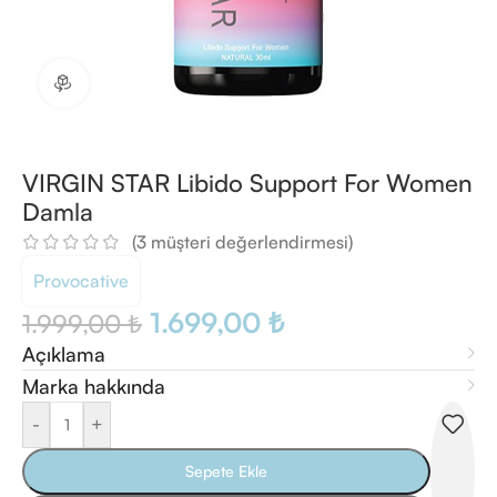
360 ürün görünümü
VIRGIN STAR Libido Support For Women
Damla
(
3
müşteri değerlendirmesi)
Provocative
1.699,00
₺
1.999,00
₺
Açıklama
Marka hakkında
-
+
Sepete Ekle