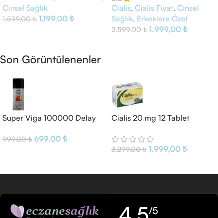
Cinsel Sağlık
Cialis
,
Cialis Fiyat
,
Cinsel
1.199,00
₺
Sağlık
,
Erkeklere Özel
1.599,00
₺
1.999,00
₺
2.599,00
₺
Sepete Ekle
Sepete Ekle
Son Görüntülenenler
Super Viga 100000 Delay
Cialis 20 mg 12 Tablet
Spray For Men
699,00
₺
999,00
₺
1.999,00
₺
3.299,00
₺
4,5
/5