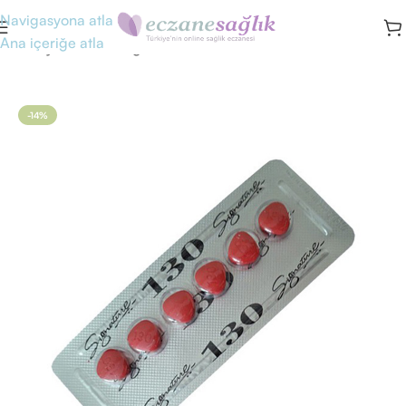
Navigasyona atla
Ana içeriğe atla
Ana Sayfa
/
Cinsel Sağlık
-14%