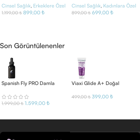
Cinsel Sağlık
,
Erkeklere Özel
Cinsel Sağlık
,
Kadınlara Özel
899,00
₺
699,00
₺
1.199,00
₺
899,00
₺
Sepete Ekle
Sepete Ekle
Son Görüntülenenler
Spanish Fly PRO Damla
Viaxi Glide A+ Doğal
Kayganlaştırıcı Jel
399,00
₺
499,00
₺
1.599,00
₺
1.999,00
₺