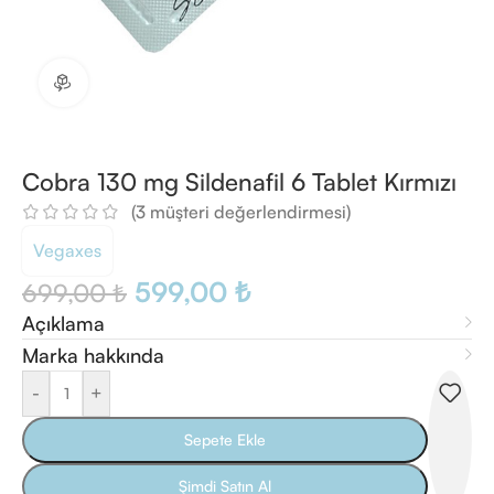
360 ürün görünümü
Cobra 130 mg Sildenafil 6 Tablet Kırmızı
(
3
müşteri değerlendirmesi)
Vegaxes
599,00
₺
699,00
₺
Açıklama
Marka hakkında
-
+
Sepete Ekle
Şimdi Satın Al