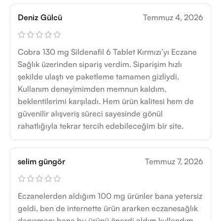
Deniz Gülcü
Temmuz 4, 2026
Cobra 130 mg Sildenafil 6 Tablet Kırmızı’yı Eczane
Sağlık üzerinden sipariş verdim. Siparişim hızlı
şekilde ulaştı ve paketleme tamamen gizliydi.
Kullanım deneyimimden memnun kaldım,
beklentilerimi karşıladı. Hem ürün kalitesi hem de
güvenilir alışveriş süreci sayesinde gönül
rahatlığıyla tekrar tercih edebileceğim bir site.
selim güngör
Temmuz 7, 2026
Eczanelerden aldığım 100 mg ürünler bana yetersiz
geldi, ben de internette ürün ararken eczanesağlık
danışmanı bana bu ürünü önerdi aldım kullandım