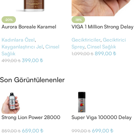
-20%
-18%
Aurora Boreale Karamel
VIGA 1 Million Strong Delay
Aromalı Kayganlaştırıcı Jel
Sprey
Kadınlara Özel
,
Geciktiriciler
,
Geciktirici
Kayganlaştırıcı Jel
,
Cinsel
Sprey
,
Cinsel Sağlık
Sağlık
899,00
₺
1.099,00
₺
399,00
₺
499,00
₺
Sepete Ekle
Sepete Ekle
Son Görüntülenenler
Strong Lion Power 28000
Super Viga 100000 Delay
Delay Sprey
Spray For Men
659,00
₺
699,00
₺
859,00
₺
999,00
₺