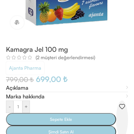
360 ürün görünümü
Kamagra Jel 100 mg
(
2
müşteri değerlendirmesi)
Ajanta Pharma
699,00
₺
799,00
₺
Açıklama
Marka hakkında
-
+
Sepete Ekle
Şimdi Satın Al