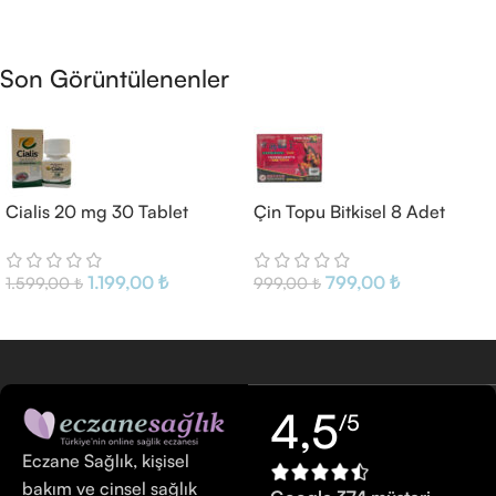
Sepete Ekle
Son Görüntülenenler
Cialis 20 mg 30 Tablet
Çin Topu Bitkisel 8 Adet
1.199,00
₺
799,00
₺
1.599,00
₺
999,00
₺
4,5
/5
Eczane Sağlık, kişisel
bakım ve cinsel sağlık