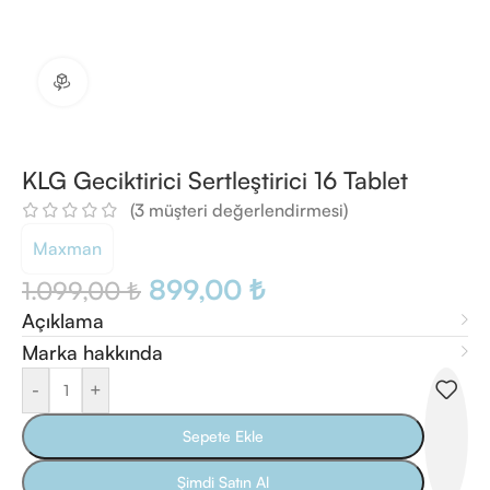
360 ürün görünümü
KLG Geciktirici Sertleştirici 16 Tablet
(
3
müşteri değerlendirmesi)
Maxman
899,00
₺
1.099,00
₺
Açıklama
Marka hakkında
-
+
Sepete Ekle
Şimdi Satın Al