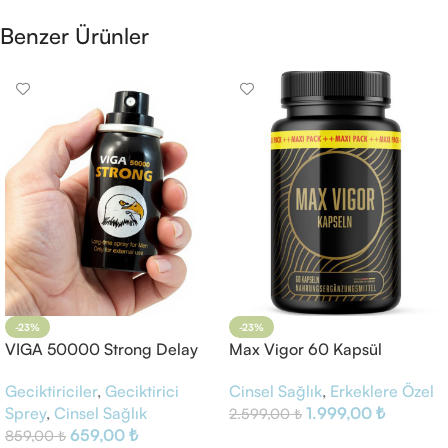
Benzer Ürünler
-23%
-23%
VIGA 50000 Strong Delay
Max Vigor 60 Kapsül
Sprey
Cinsel Sağlık
,
Erkeklere Özel
Geciktiriciler
,
Geciktirici
1.999,00
₺
Sprey
,
Cinsel Sağlık
2.599,00
₺
659,00
₺
859,00
₺
Sepete Ekle