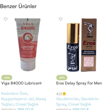
Benzer Ürünler
-25%
-29%
Viga 84000 Lubricant
Eros Delay Spray For Men
Massage Gel
Kadınlara Özel
,
4.0
Geciktiriciler
,
Geciktirici
Kayganlaştırıcı Jel
,
Masaj
Sprey
,
Cinsel Sağlık
Yağları
,
Cinsel Sağlık
499,00
₺
299,00
₺
699,00
₺
399,00
₺