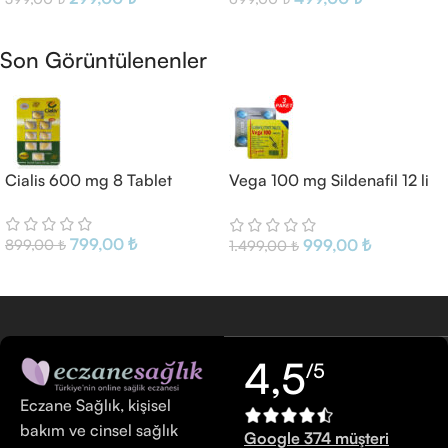
Sepete Ekle
Sepete Ekle
Son Görüntülenenler
Cialis 600 mg 8 Tablet
Vega 100 mg Sildenafil 12 li
Tablet
799,00
₺
999,00
₺
899,00
₺
1.499,00
₺
4,5
/5
Eczane Sağlık, kişisel
bakım ve cinsel sağlık
Google 374 müşteri