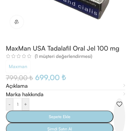
360 ürün görünümü
MaxMan USA Tadalafil Oral Jel 100 mg
(
1
müşteri değerlendirmesi)
Maxman
699,00
₺
799,00
₺
Açıklama
Marka hakkında
-
+
Sepete Ekle
Şimdi Satın Al