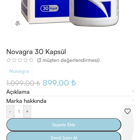
360 ürün görünümü
Novagra 30 Kapsül
(
3
müşteri değerlendirmesi)
Novagra
899,00
₺
1.099,00
₺
Açıklama
Marka hakkında
-
+
Sepete Ekle
Şimdi Satın Al