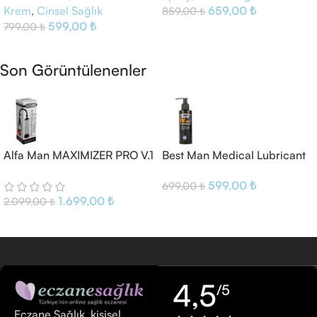
Krem
,
Cinsel Sağlık
659,00
₺
859,00
₺
599,00
₺
799,00
₺
Sepete Ekle
Sepete Ekle
Son Görüntülenenler
Alfa Man MAXIMIZER PRO V.1
Best Man Medical Lubricant
Pump
Gel
599,00
₺
699,00
₺
1.699,00
₺
2.099,00
₺
4,5
/5
Eczane Sağlık, kişisel